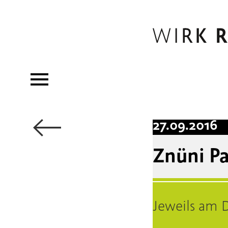
←
27.09.2016
Znüni P
Jeweils am D